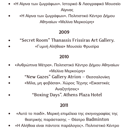
«Η Αίγινα των ζωγράφων». Ιστορικό & Λαογραφικό Μουσείο
Αίγινας
«Η Αίγινα των ζωγράφων». Πολιτιστικό Κέντρο Δήμου
Αθηναίων «Μελίνα Μερκούρη»
2009
“Secret Room” Thanassis Frissiras Art Gallery.
«Γυμνή Αλήθεια» Μουσείο Φρυσίρα
2010
«Ανθρώπινα Μέτρα». Πολιτιστικό Κέντρο Δήμου Αθηναίων
«Μελίνα Μερκούρη»
“New Gazes” Gallery Atrion – Θεσσαλονίκη
«Μίλα, μη φοβάσαι». Χώρος Τέχνης «Εικαστικές
Αναζητήσεις»
“Boxing Days”. Athens Plaza Hotel
2011
«Αυτό το παιδί». Μερική επιμέλεια της σκηνογραφίας της
θεατρικής παράστασης – Θέατρο Badminton
«Η Αλήθεια είναι πάντοτε παράλογος». Πολιτιστικό Κέντρο