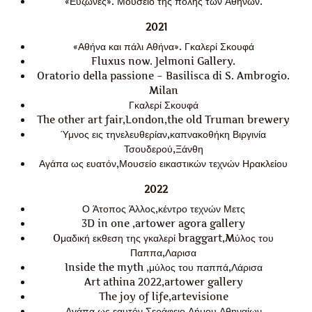
«Εύζωνες». Μουσείο της πόλης των Αθηνών.
2021
«Αθήνα και πάλι Αθήνα». Γκαλερί Σκουφά
Fluxus now. Jelmoni Gallery.
Oratorio della passione – Basilisca di S. Ambrogio.
Milan
Γκαλερί Σκουφά
The other art fair,London,the old Truman brewery
Ύμνος εις τηνελευθερίαν,καπνακοθήκη Βιργινία
Τσουδερού,Ξάνθη
Αγάπα ως ευατόν,Μουσείο εικαστικών τεχνών Ηρακλείου
2022
Ο Άτοπος Άλλος,κέντρο τεχνών Μετς
3D in one ,artower agora gallery
Oμαδική εκθεση της γκαλερί braggart,Mύλος του
Παππα,Λαρισα
Inside the myth ,μύλος του παππά,Λάρισα
Art athina 2022,artower gallery
The joy of life,artevisione
Αγάπα ως εαυτόν,Σεράφειο Δήμου Αθηναίων