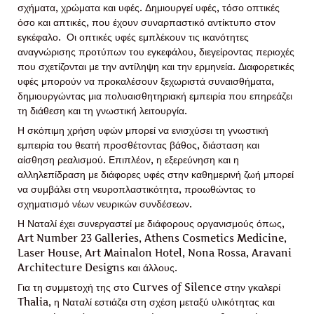
σχήματα, χρώματα και υφές. Δημιουργεί υφές, τόσο οπτικές
όσο και απτικές, που έχουν συναρπαστικό αντίκτυπο στον
εγκέφαλο. Οι οπτικές υφές εμπλέκουν τις ικανότητες
αναγνώρισης προτύπων του εγκεφάλου, διεγείροντας περιοχές
που σχετίζονται με την αντίληψη και την ερμηνεία. Διαφορετικές
υφές μπορούν να προκαλέσουν ξεχωριστά συναισθήματα,
δημιουργώντας μια πολυαισθητηριακή εμπειρία που επηρεάζει
τη διάθεση και τη γνωστική λειτουργία.
Η σκόπιμη χρήση υφών μπορεί να ενισχύσει τη γνωστική
εμπειρία του θεατή προσθέτοντας βάθος, διάσταση και
αίσθηση ρεαλισμού. Επιπλέον, η εξερεύνηση και η
αλληλεπίδραση με διάφορες υφές στην καθημερινή ζωή μπορεί
να συμβάλει στη νευροπλαστικότητα, προωθώντας το
σχηματισμό νέων νευρικών συνδέσεων.
Η Ναταλί έχει συνεργαστεί με διάφορους οργανισμούς όπως,
Art Number 23 Galleries, Athens Cosmetics Medicine,
Laser House, Art Mainalon Hotel, Nona Rossa, Aravani
Architecture Designs και άλλους.
Για τη συμμετοχή της στο Curves of Silence στην γκαλερί
Thalia, η Ναταλί εστιάζει στη σχέση μεταξύ υλικότητας και